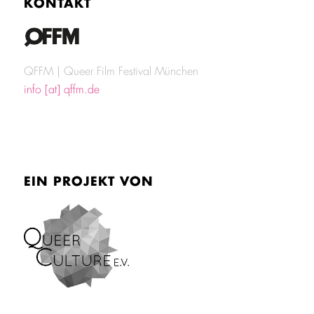
KONTAKT
QFFM | Queer Film Festival München
info [at] qffm.de
EIN PROJEKT VON