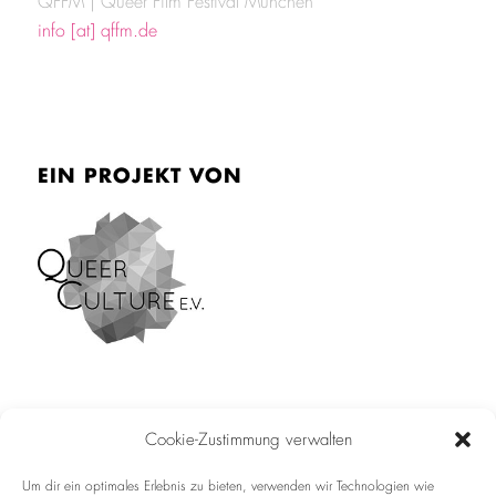
QFFM | Queer Film Festival München
info [at] qffm.de
EIN PROJEKT VON
Cookie-Zustimmung verwalten
Impressum
Um dir ein optimales Erlebnis zu bieten, verwenden wir Technologien wie