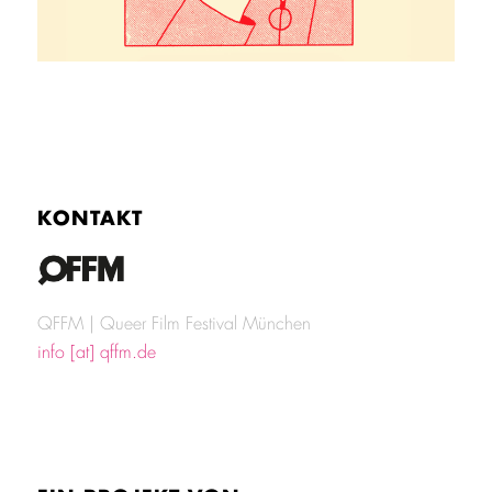
KONTAKT
QFFM | Queer Film Festival München
info [at] qffm.de